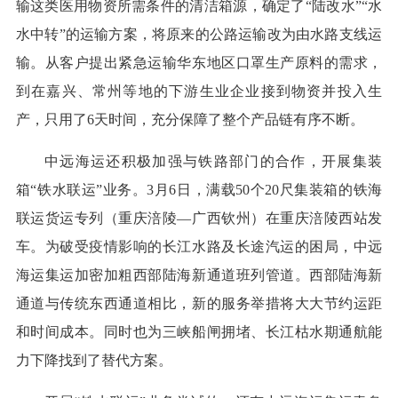
输这类医用物资所需条件的清洁箱源，确定了“陆改水”“水
水中转”的运输方案，将原来的公路运输改为由水路支线运
输。从客户提出紧急运输华东地区口罩生产原料的需求，
到在嘉兴、常州等地的下游生业企业接到物资并投入生
产，只用了6天时间，充分保障了整个产品链有序不断。
中远海运还积极加强与铁路部门的合作，开展集装
箱“铁水联运”业务。3月6日，满载50个20尺集装箱的铁海
联运货运专列（重庆涪陵—广西钦州）在重庆涪陵西站发
车。为破受疫情影响的长江水路及长途汽运的困局，中远
海运集运加密加粗西部陆海新通道班列管道。西部陆海新
通道与传统东西通道相比，新的服务举措将大大节约运距
和时间成本。同时也为三峡船闸拥堵、长江枯水期通航能
力下降找到了替代方案。