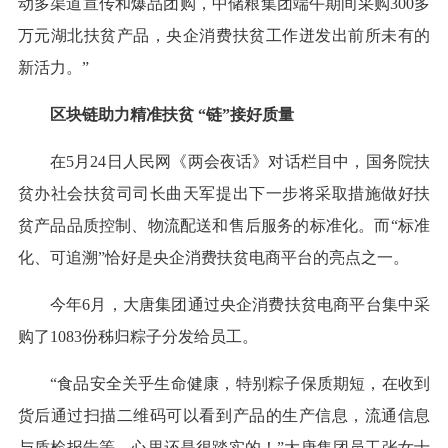
动多渠道宣传和爆品团购，中储粮集团端午期间采购300多
万元湖北扶贫产品，央企消费扶贫工作迸发出前所未有的
新活力。”
区块链助力精准扶贫 “链”接好质量
在5月24日人民网《两会夜话》对话栏目中，国务院扶
贫办社会扶贫司司长曲天军提出下一步将采取措施做好扶
贫产品品质控制、物流配送和售后服务的标准化。而“标准
化、可追溯”恰好是央企消费扶贫电商平台的亮点之一。
今年6月，大唐集团通过央企消费扶贫电商平台集中采
购了1083份秭归粽子分发给员工。
“食品安全关乎生命健康，特别粽子保质期短，在收到
货后通过扫描二维码可以看到产品的生产信息，流通信息
与质检报告等，心里还是很踏实的！”大唐集团员工张女士