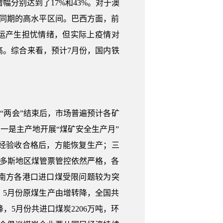
增幅分别达到了17%和43%。对于澳
同期的高水平区间。巴西方面，前
发运产生担忧情绪，但实际上疫情对
高。综合来看，预计7月份，国内铁
，“两会”结束后，市场普遍预计各矿
一是主产地开展“煤矿安全生产月”
经验收合格后，方能恢复生产；三
尔多斯地区煤管票管控依然严格，各
南方各港口进口煤受限问题较为突
5月份原煤生产由增转降，全国共
降，5月份共进口煤炭2206万吨，环