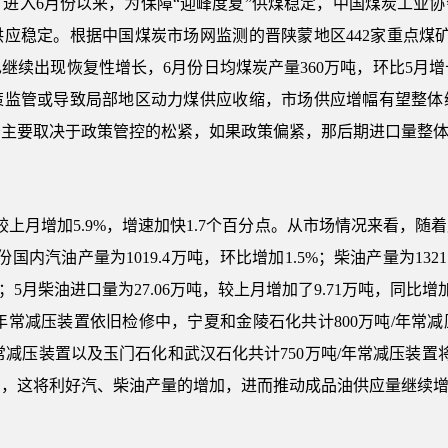
7%。进入6月份以来，为保障“迎峰度夏”供煤稳定，中国煤炭工
应稳定。根据中国煤炭市场网监测的晋陕蒙地区442家重点煤
续出现恢复性增长，6月份日均煤炭产量360万吨，环比5月增
策监管或导致局部地区动力煤供应收缩，市场供应增幅有望整体
少主要取决于政策管控的松紧，如果政策偏紧，那后期进口量整
量较上月增加5.9%，增速加快1.7个百分点。从市场情况来看，
内汽油产量为1019.4万吨，环比增加1.5%；柴油产量为1321
万吨；5月柴油进口量为27.06万吨，较上月增加了9.71万吨，同比增
/年常减压装置依旧检修中，宁夏和金陵石化共计800万吨/年
年常减压装置以及玉门石化和武汉石化共计750万吨/年常减压装
加，这将利好汽、柴油产量的增加，进而推动成品油供应量继续