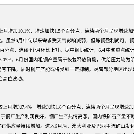
较上月增加10.1%，增速加快1.5个百分点，连续两个月呈现增
。虽然6月中旬以来需求受天气影响减弱，但炼钢盈利尚可，钢
1个百分点，连续4个月环比上升。据中钢协统计，6月中旬重点统计
长3.05%。6月份国内粗钢产量属于恢复释放阶段，供给压力较
或有下降，届时钢厂产能或将受到一定抑制。尽管部分地区出现
会高位波动。
量较上月增加7.4%，增速加快1.8个百分点，连续两个月呈现增
由于钢厂生产利润良好，钢厂生产热情高涨，国内铁矿石产量不断
矿石供应量持续增加。进入6月后，澳大利亚及巴西主流矿山发运