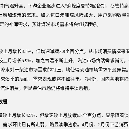
期气温升高，下游企业逐步进入“迎峰度夏”的储备期，尽管特
上增加煤炭的需求。加之进口澳洲煤风险加大，用户采购数量
一定的补库需求，预计煤炭市场需求将会继续转好。
量较上月增长3.5%，但增速减缓3.8个百分点。从市场消费情况
较上月增长5.9%，加之气温不断上升，汽油市场终端需求尚可
强降水对于柴油市场需求的打压，均使得柴油市场需求平淡异常。
需求淡季的局面，需求表现或将不如往年。7月份，国内各地将陆
好汽油消费。但是柴油市场仍将维持平淡购销。
放缓
售量较上月增长4.5%，但增速较上月放缓6.8个百分点，显示随
，需求环比已有所走弱，略显淡季迹象。4月份、5月份下游消