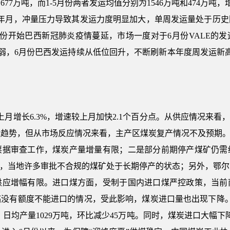
677万吨，而1-5月份两者发运均值分别为1546万吨和474万吨，
财年月，冲量压力导致其发运力度明显加大，单周发运量处于历史
6月份开始巴西新冠肺炎疫情蔓延，市场一度对于6月份VALE的
减弱，6月份巴西发运持续从低位回升，不断刷新本年度周发运新
较上月增长6.3%，增速较上月加快2.1个百分点。从供应情况来看
趋势，但从市场反应情况来看，主产区煤炭复产情况不及预期。
票据审查工作，煤炭产量增量有限；二是部分前期停产煤矿仍需
年”，当地许多审批不合规的煤矿处于长期停产的状态；另外，鄂
供应增幅有限。进口煤方面，受制于国内进口煤严控政策，当前
临没有额度不能进口的情况，受此影响，煤炭进口量也出现下降。
%；日均产量1029万吨，环比减少45万吨。同时，煤炭进口大幅下