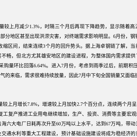
销售量较上月减少1.3%，时隔三个月后再现下降趋势，显示随着
分地区甚至出现洪涝灾害，对终端需求影响明显。6月份，钢铁行
至收缩区间，结束连续3个月的回升势头。据上海卓钢链了解，
展不畅，但北方尤其雄安地区的建设进程，为整体国内需求提供
采购量环比回落6.64%。进入7月份，考虑到雨季过后，前期积
气的来临，需求很难持续放量，因此7月中下旬全国销量又面临
售量较上月增长7.8%，增速较上月加快2.7个百分点，连续两个
，复工复产推进工业用电继续增加，生产、投资、消费等主要宏观
海六大电厂日耗再次升至60万吨以上水平，达到67万吨，带
及交通水利等重大工程建设，预计基础设施建设将成为稳经济的