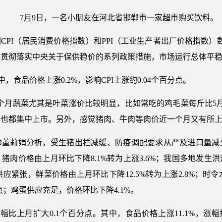
7月9日，一名小朋友在河北省邯郸市一家超市购买饮料。
国CPI（居民消费价格指数）和PPI（工业生产者出厂价格指数
真贯彻落实中央关于保供稳价的系列政策措施，市场运行总体平
中，食品价格上涨0.2%，影响CPI上涨约0.04个百分点。
个月蔬菜尤其是叶菜涨价比较明显，比如常吃的鸡毛菜每斤比5
也都集中上市。另外，感觉猪肉、牛肉等肉价近一个月又有所上
师董莉娟分析，受生猪出栏减缓、防疫调配要求从严及进口量减
猪肉价格由上月环比下降8.1%转为上涨3.6%；我国多地发生
应紧张，鲜菜价格由上月环比下降12.5%转为上涨2.8%；时
分点；鸡蛋供应充足，价格环比下降4.1%。
涨幅比上月扩大0.1个百分点。其中，食品价格上涨11.1%，涨幅