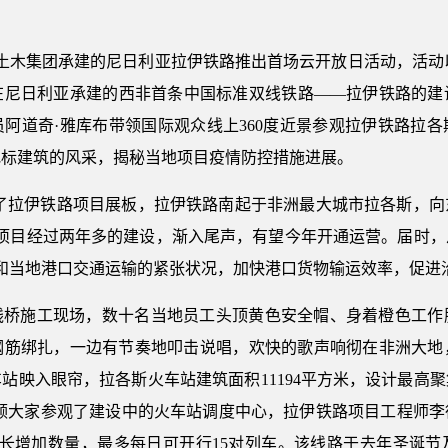
国土木集团承建的尼日利亚拉伊铁路推出首场云开放日活动，活动以
在尼日利亚承建的西非首条中国标准双线铁路——拉伊铁路的建
阿道奇·雅库布带领国际观众线上360度近景参观拉伊铁路拉
地标建筑的风采，揭秘当地项目疫情防控措施进展。
览了拉伊铁路项目展板，拉伊铁路南起于非洲最大城市拉各斯，向
。项目经过两年多的建设，渐入尾声，有望今年开通运营。届时
和当地港口交通运输的紧张状况，加快港口货物输运效率，促进
线桥施工现场，数十名当地员工头顶黄色安全帽、身着橙色工作
钢筋绑扎，一边有节奏地叩击说唱，欢快的歌声响彻在非洲大地
映入眼帘，拉各斯火车站建筑面积11194平方米，设计最高聚
带领大家参观了建设中的火车站调度中心，拉伊铁路项目工程师李
增长增加数量，最多每日可开行15对列车。该线路于去年圣诞节