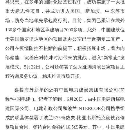
导思想，在多年的国际化经营过程中，成功实施了一大批
重大标志性项目，并成功进入美国、新加坡、中东等市
场，跻身当地领先承包商行列。目前，集团已累计在境外
130多个国家和地区承建项目7000多项。此外，中国建筑位
于美国佛罗里达地区的项目及办公室已于近期复工复产，
公司在疫情防控不松懈的前提下，积极拓展市场，着力内
部储能，沉着应对特殊时期带来的挑战，进入“新常态”发
展模式。5月22日，公司还签署了达尼亚滩海滨公寓项目工
程咨询服务协议，稳步推进市场开拓。
喜提海外新单的还有中国电力建设集团有限公司(简
称“中国电建”)。记者了解到，6月26日，由中国电建所属电
建国际公司、电建市政公司和波兰INTERCOR公司携手组
成的联营体签署了波兰E75奇热夫-比亚韦斯托克段铁路修
复项目合同。签约合同金额约10.5亿美元。其中，中国电建