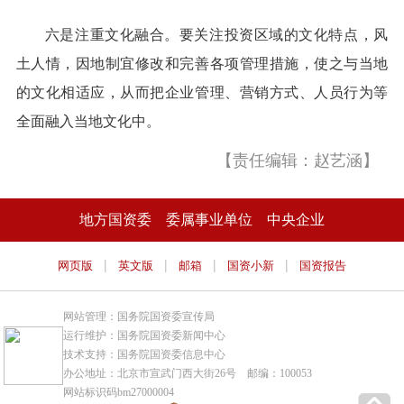
六是注重文化融合。要关注投资区域的文化特点，风
土人情，因地制宜修改和完善各项管理措施，使之与当地
的文化相适应，从而把企业管理、营销方式、人员行为等
全面融入当地文化中。
【责任编辑：赵艺涵】
地方国资委
委属事业单位
中央企业
|
|
|
|
网页版
英文版
邮箱
国资小新
国资报告
网站管理：国务院国资委宣传局
运行维护：国务院国资委新闻中心
技术支持：国务院国资委信息中心
办公地址：北京市宣武门西大街26号 邮编：100053
网站标识码bm27000004