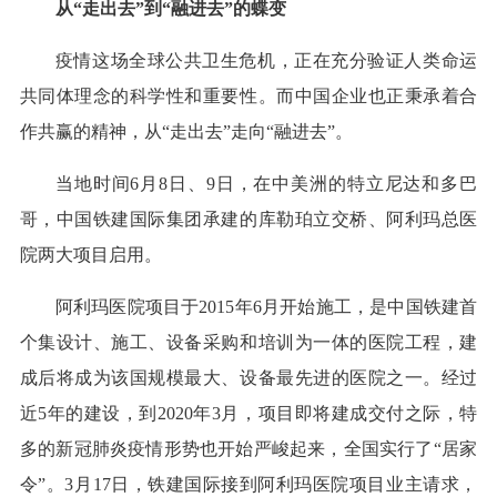
从“走出去”到“融进去”的蝶变
疫情这场全球公共卫生危机，正在充分验证人类命运
共同体理念的科学性和重要性。而中国企业也正秉承着合
作共赢的精神，从“走出去”走向“融进去”。
当地时间6月8日、9日，在中美洲的特立尼达和多巴
哥，中国铁建国际集团承建的库勒珀立交桥、阿利玛总医
院两大项目启用。
阿利玛医院项目于2015年6月开始施工，是中国铁建首
个集设计、施工、设备采购和培训为一体的医院工程，建
成后将成为该国规模最大、设备最先进的医院之一。经过
近5年的建设，到2020年3月，项目即将建成交付之际，特
多的新冠肺炎疫情形势也开始严峻起来，全国实行了“居家
令”。3月17日，铁建国际接到阿利玛医院项目业主请求，