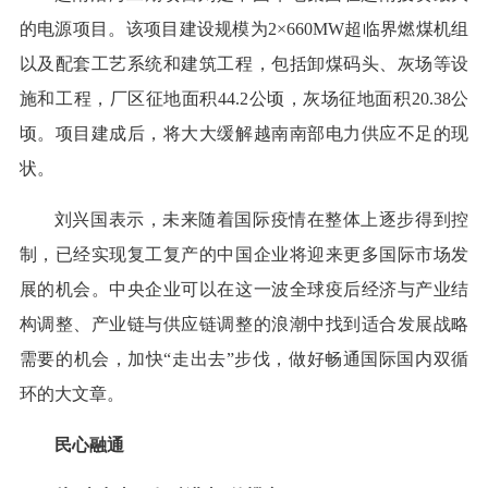
的电源项目。该项目建设规模为2×660MW超临界燃煤机组
以及配套工艺系统和建筑工程，包括卸煤码头、灰场等设
施和工程，厂区征地面积44.2公顷，灰场征地面积20.38公
顷。项目建成后，将大大缓解越南南部电力供应不足的现
状。
刘兴国表示，未来随着国际疫情在整体上逐步得到控
制，已经实现复工复产的中国企业将迎来更多国际市场发
展的机会。中央企业可以在这一波全球疫后经济与产业结
构调整、产业链与供应链调整的浪潮中找到适合发展战略
需要的机会，加快“走出去”步伐，做好畅通国际国内双循
环的大文章。
民心融通