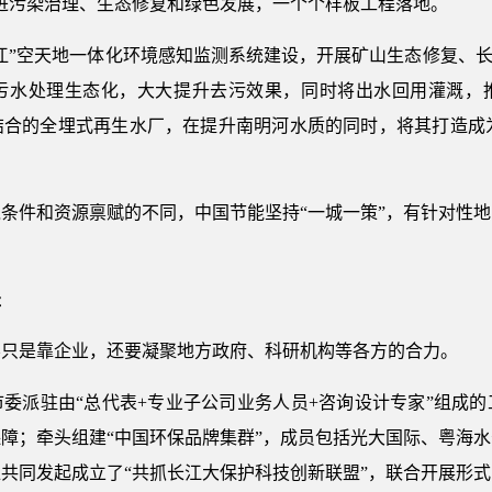
进污染治理、生态修复和绿色发展，一个个样板工程落地。
江”空天地一体化环境感知监测系统建设，开展矿山生态修复、长
污水处理生态化，大大提升去污效果，同时将出水回用灌溉，
合的全埋式再生水厂，在提升南明河水质的同时，将其打造成为“
条件和资源禀赋的不同，中国节能坚持“一城一策”，有针对性
径
不只是靠企业，还要凝聚地方政府、科研机构等各方的合力。
委派驻由“总代表+专业子公司业务人员+咨询设计专家”组成
障；牵头组建“中国环保品牌集群”，成员包括光大国际、粤海
位共同发起成立了“共抓长江大保护科技创新联盟”，联合开展形