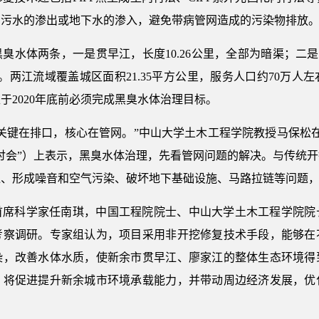
中污水的渗出或地下水的渗入，避免带病管网造成的污染物排放
臭水体两条，一是贯早江，长度10.26公里，全部为暗渠；二是
7公里。两江流域覆盖城区面积21.35平方公里，服务人口约70万
于2020年底前必须完成黑臭水体治理目标。
关键在排口，核心在管网。”中山大学土木工程学院教授马保松在
讨会”）上表示，黑臭水体治理，先看管网问题的解决。与传统
通、形成噪音和空气污染、破坏地下基础设施、马路拉链等问题
首席科学家任南琪，中国工程院院士、中山大学土木工程学院院
考察调研。专家组认为，项目采用非开挖修复技术手段，能够在
染，改善水体水质，使新余市贯早江、廖家江的整体生态环境得
，将促进提升新余城市环境承载能力，并带动周边经济发展，优