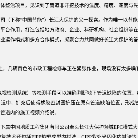
水体整治项目，见识到了管道非开挖技术的温度、精度、速度与
司（下称“中国节能”）长江大保护的又一探索。作为唯一以节
平台作用，打造包括地方政府、企业、科研机构、社会组织等在
商业运作模式和多方合作模式，凝聚合力共同做好长江大保护的
路上，几辆黄色的市政工程检修车正在紧张作业，现场没有太多噪
路电视检测系统）等检测手段可以准确判断地下管道缺陷的位置
管道中，扩充后使得橡胶密封圈挤压在原有管道缺陷位置，形成管
着管道内的施工视频介绍说。
下属中国地质工程集团有限公司牵头长江大保护领域EPC模式
复技术还包括FIPP热塑成型内衬法、CIPP紫外光固化内衬法