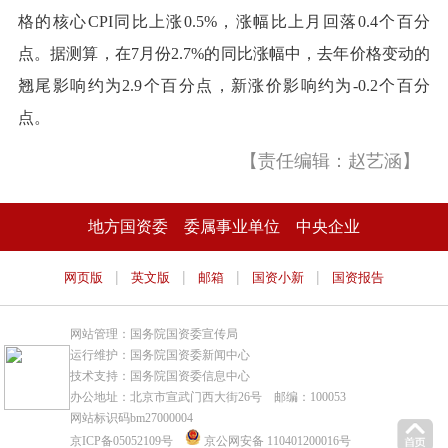
格的核心CPI同比上涨0.5%，涨幅比上月回落0.4个百分
点。据测算，在7月份2.7%的同比涨幅中，去年价格变动的
翘尾影响约为2.9个百分点，新涨价影响约为-0.2个百分
点。
【责任编辑：赵艺涵】
地方国资委
委属事业单位
中央企业
|
|
|
|
网页版
英文版
邮箱
国资小新
国资报告
网站管理：国务院国资委宣传局
运行维护：国务院国资委新闻中心
技术支持：国务院国资委信息中心
办公地址：北京市宣武门西大街26号 邮编：100053
网站标识码bm27000004
京ICP备05052109号
京公网安备 110401200016号