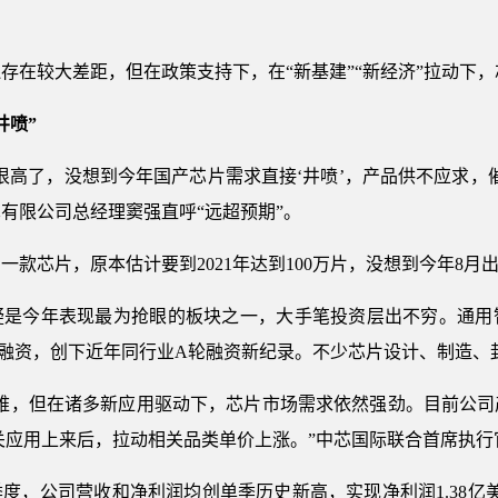
存在较大差距，但在政策支持下，在“新基建”“新经济”拉动下
井喷”
很高了，没想到今年国产芯片需求直接‘井喷’，产品供不应求，
有限公司总经理窦强直呼“远超预期”。
款芯片，原本估计要到2021年达到100万片，没想到今年8月
疑是今年表现最为抢眼的板块之一，大手笔投资层出不穷。通用
轮融资，创下近年同行业A轮融资新纪录。不少芯片设计、制造、
困难，但在诸多新应用驱动下，芯片市场需求依然强劲。目前公司
关应用上来后，拉动相关品类单价上涨。”中芯国际联合首席执行
，公司营收和净利润均创单季历史新高，实现净利润1.38亿美元