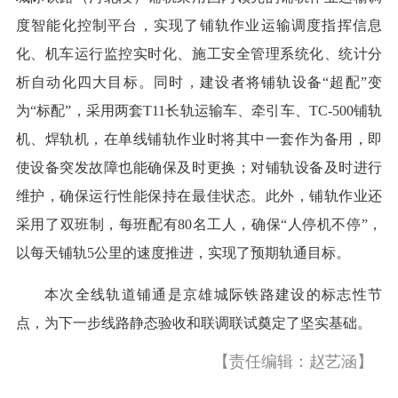
度智能化控制平台，实现了铺轨作业运输调度指挥信息
化、机车运行监控实时化、施工安全管理系统化、统计分
析自动化四大目标。同时，建设者将铺轨设备“超配”变
为“标配”，采用两套T11长轨运输车、牵引车、TC-500铺轨
机、焊轨机，在单线铺轨作业时将其中一套作为备用，即
使设备突发故障也能确保及时更换；对铺轨设备及时进行
维护，确保运行性能保持在最佳状态。此外，铺轨作业还
采用了双班制，每班配有80名工人，确保“人停机不停”，
以每天铺轨5公里的速度推进，实现了预期轨通目标。
本次全线轨道铺通是京雄城际铁路建设的标志性节
点，为下一步线路静态验收和联调联试奠定了坚实基础。
【责任编辑：赵艺涵】