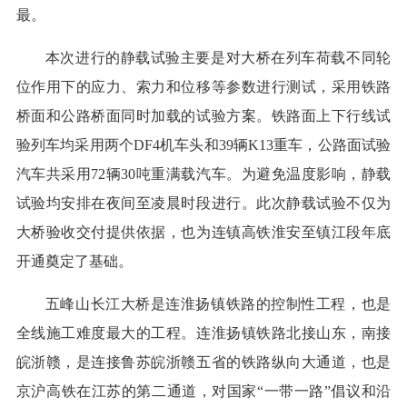
最。
本次进行的静载试验主要是对大桥在列车荷载不同轮
位作用下的应力、索力和位移等参数进行测试，采用铁路
桥面和公路桥面同时加载的试验方案。铁路面上下行线试
验列车均采用两个DF4机车头和39辆K13重车，公路面试验
汽车共采用72辆30吨重满载汽车。为避免温度影响，静载
试验均安排在夜间至凌晨时段进行。此次静载试验不仅为
大桥验收交付提供依据，也为连镇高铁淮安至镇江段年底
开通奠定了基础。
五峰山长江大桥是连淮扬镇铁路的控制性工程，也是
全线施工难度最大的工程。连淮扬镇铁路北接山东，南接
皖浙赣，是连接鲁苏皖浙赣五省的铁路纵向大通道，也是
京沪高铁在江苏的第二通道，对国家“一带一路”倡议和沿