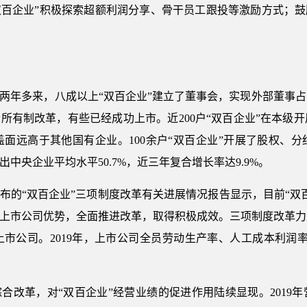
双百企业”积极探索超额利润分享、骨干员工跟投等激励方式；鼓
施两年多来，八成以上“双百企业”建立了董事会，实现外部董事
合所有制改革，有些已经成功上市。近200户“双百企业”在本级
面远高于其他国有企业。100余户“双百企业”开展了股权、
中央企业平均水平50.7%，近三年复合增长率达9.9%。
发布的“双百企业”三项制度改革有关进展情况报告显示，目前“双
挥上市公司优势，全面推进改革，取得积极成效。三项制度改革
公司。2019年，上市公司全员劳动生产率、人工成本利润率分别
综合改革，对“双百企业”经营业绩的促进作用陆续显现。2019