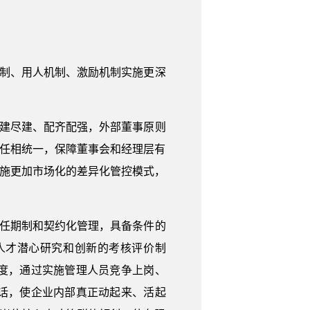
机制、用人机制、激励机制实施更深
应建尽建、配齐配强，外部董事原则
责任相统一，保障董事会和经理层有
实施更加市场化的差异化管控模式，
层任期制和契约化管理，具备条件的
人才潜心研究和创新的考核评价制
度，通过实施管理人员竞争上岗、
话，使企业内部真正动起来、活起