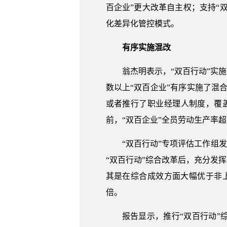
百企业”更大改革自主权；支持“
化差异化管控模式。
有序实施混改
翁杰明表示，“双百行动”实
数以上“双百企业”有序实施了混
或者推行了职业经理人制度，覆盖
前，“双百企业”全员劳动生产率超出
“双百行动”专项评估工作组
“双百行动”综合改革后，充分发
其是在综合成效方面大幅优于非上市
倍。
报告显示，推行“双百行动”