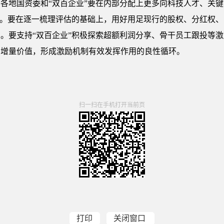
各地国资委和“双百企业”要在内部分配上更多向科技人才、关
”。要在逐一梳理评估的基础上，用好用足现行的股权、分红权
。要支持“双百企业”积极探索超额利润分享、骨干员工跟投等
多增量价值，形成激励机制有效发挥作用的良性循环。
扫一扫在手机打开当前页
打印
关闭窗口