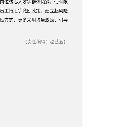
键岗位核心人才等群体倾斜，使有限
、员工持股等激励政策，建立起风险
激励方式，更多采用增量激励，引导
【责任编辑：赵艺涵】