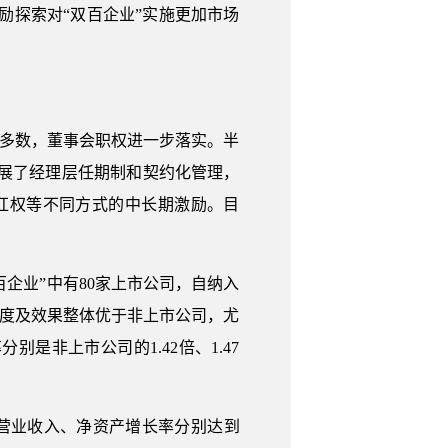
励探索对“双百企业”实施更加市场
占多数，董事会职权进一步落实。半
开展了经理层任期制和契约化管理，
分红权等不同方式的中长期激励。目
百企业”中有80家上市公司，自纳入
力度及效果整体优于非上市公司，尤
是非上市公司的1.42倍、1.47
年营业收入、净资产增长率分别达到