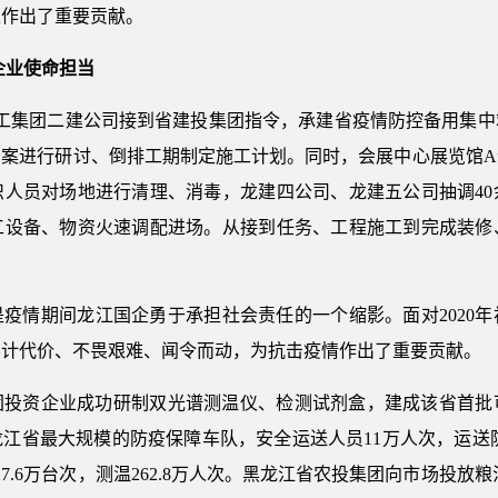
正作出了重要贡献。
企业使命担当
江省建工集团二建公司接到省建投集团指令，承建省疫情防控备用集
方案进行研讨、倒排工期制定施工计划。同时，会展中心展览馆A
织人员对场地进行清理、消毒，龙建四公司、龙建五公司抽调40
工设备、物资火速调配进场。从接到任务、工程施工到完成装修
疫情期间龙江国企勇于承担社会责任的一个缩影。面对2020
不计代价、不畏艰难、闻令而动，为抗击疫情作出了重要贡献。
团投资企业成功研制双光谱测温仪、检测试剂盒，建成该省首批
江省最大规模的防疫保障车队，安全运送人员11万人次，运送防
.6万台次，测温262.8万人次。黑龙江省农投集团向市场投放粮油