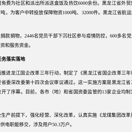
免费为社区和派出所派送盒饭及热饮6000余份。黑龙江省外贸集
吨，为客户中转投放保障物资1000吨、32000件。黑龙江省
款捐物，2446名党员干部下沉社区参与疫情防控，600多名党
物资和服务资金。
任务落实落地
面推进龙江国企改革三年行动，制定了《黑龙江省国企改革三年行动
经省委深改委第十四次会议审议通过。这一实施方案是黑龙江省
拉开了序幕。目前，各市（地）和省国资委监管的13家企业均制
全生产前提下，强化经营、深化改革，认真实施《龙煤集团改革脱
电职能移交，涉及用户50.3万户。