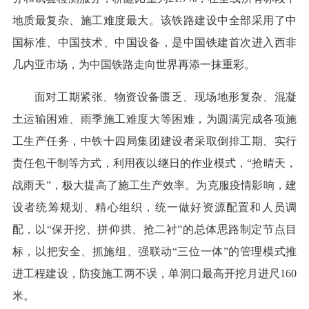
地质最复杂、施工难度最大。该铁路建设中全部采用了中
国标准、中国技术、中国设备，是中国铁建首次进入西非
几内亚市场，为中国铁路走向世界再添一抹重彩。
面对工期紧张、物资设备匮乏、现场地形复杂、混凝
土运输困难、雨季施工难度大等困难，为圆满完成各项施
工生产任务，中铁十四局集团建设者采取倒排工期、实行
责任包干制等方式，利用夜以继日的作业模式，“抢晴天，
战雨天”，极大提高了施工生产效率。为克服疫情影响，建
设者统筹规划、精心组织，统一做好资源配置和人员调
配，以“保开挖、拼仰拱、抢二衬”的总体思路制定节点目
标，以把安全、抓施组、强联动“三位一体”的管理模式推
进工程建设，防疫施工两不误，单洞口最高开挖月进尺160
米。