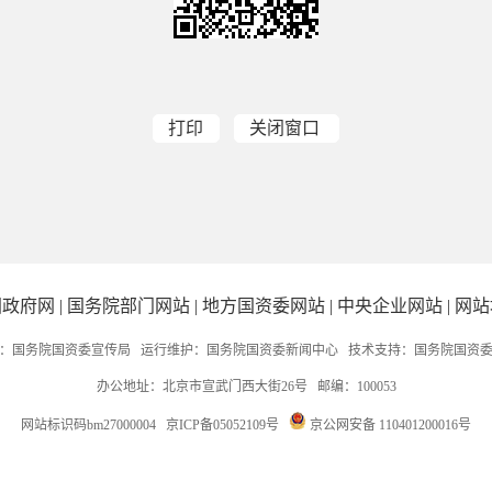
打印
关闭窗口