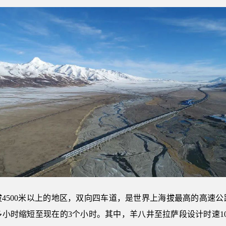
4500米以上的地区，双向四车道，是世界上海拔最高的高速
多小时缩短至现在的3个小时。其中，羊八井至拉萨段设计时速100