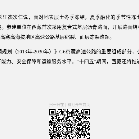
长旺杰次仁说，面对地表层土冬季冻结，夏季融化的季节性冻
战。参建单位在西藏首次采用复合式基层沥青路面，开展路面结
了高寒高海拔地区高速公路基层缩裂、面层冻裂难题。
规划（2013年-2030年）》G6京藏高速公路的重要组成部
能力、安全保障和运输服务水平。“十四五”期间，西藏还将推
扫一扫在手机打开当前页