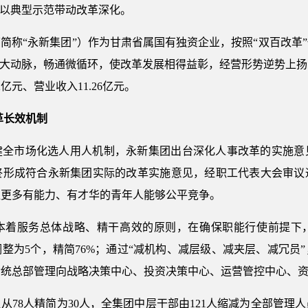
，以典型示范带动改革深化。
简称“永新集团”）作为甘肃省属国有独资企业，按照“双百改革
通大动脉，畅通微循环，使改革发展相得益彰，经营形势逆势上扬，
2亿元、营业收入11.26亿元。
革长效机制
健全市场化选人用人机制，永新集团出台深化人事改革的实施意
终形成符合永新集团实际的改革实施意见，经职工代表大会审议通
让更多有能力、有才华的青年人能够公平竞争。
本着服务总体战略、精干高效的原则，在确保职能行使前提下
调整为5个，精简76%；通过“减机构、减层级、减夹层、减冗员
传统总部管理向战略决策中心、投资决策中心、运营管控中心、
78人精简为30人，全集团中层干部由121人缩减为全部管理人员1