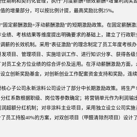
任期制和契约化管理，执行“月度薪酬+绩效薪酬+增量利润奖
值的增量部分，可以按比例计提，最高奖励比例25%。
“固定薪酬激励+浮动薪酬激励”的短期激励政策。在固定薪酬
作业绩、考核结果等维度提出明确要求的基础上，建立了行政职
调薪的长效机制。采用“表征激励”的理念制定了员工年度考核
研发项目、管理项目、实施培训工作、进行知识分享、获得各级
了对员工全方位业绩的综合评价及运用。在浮动薪酬激励方面，
设立创新奖励基金，对创新创业工作配套资金支持和奖励，连续2
对核心子公司永新涂料公司设计了部分中长期激励政策。将生产
，分红系数根据职级、岗位等参数确定；将营销单元作为利润输出
利润超额分红机制；对非涂料主业项目，采用独立设立公司实施
了员工持股40%的方案，对双创项目（甲醛清除剂项目）设计了员