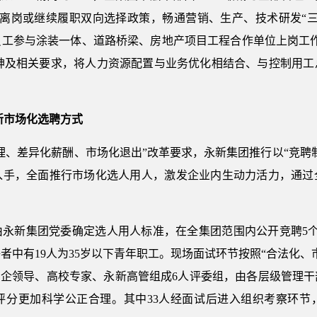
行离岗或继续履职双向选择政策，畅通营销、生产、技术研发“三
员工参与涂装一体、道路桥梁、房地产项目工程合作单位上岗工作
”精神及相关要求，将人力资源配置与业务优化相结合、与控制用
新市场化选聘方式
理、差异化薪酬、市场化退出”改革要求，永新集团推行以“竞聘
入手，全面推行市场化选人用人，激发企业内生动力活力，通过
由永新集团党委确定选人用人标准，在全集团范围内公开竞聘5个
聘者中有19人为35岁以下青年职工。现场面试环节按照“合法化
国企领导、高校专家、永新高管组成6人评委组，由各层级管理干
评分更加科学公正合理。其中33人经面试后进入组织考察环节