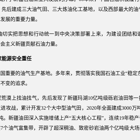
，先后建成三大油气田、三大炼油化工基地，以及西部最大的油
会发展的重要力量。
油切实把思想和行动统一到中央决策部署上来，为建设团结和
社会主义新疆贡献石油力量。
家能源安全重任
国重要的油气生产基地。多年来，贯彻落实我国石油工业“稳定
终不变的追求。
壁荒漠上找油找气，先后发现了新疆玛湖10亿吨级砾岩油田等一
攻战，累计开发32个大中型油气田，2020年全面建成3000万
亿吨。新疆油田深入实施增储上产“五大核心工程”，连续19年稳
7个油气富集带，开辟了超深稠油、致密砂岩油两个亿吨级大场