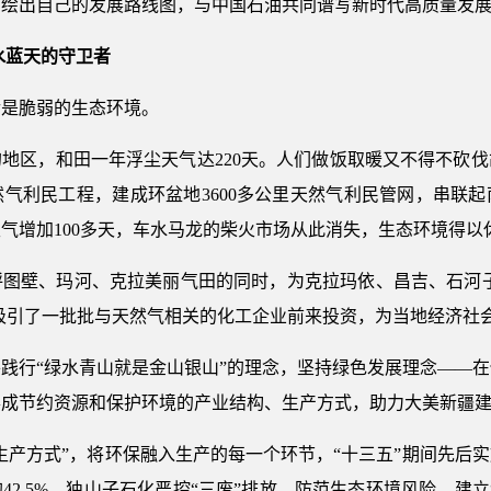
描绘出自己的发展路线图，与中国石油共同谱写新时代高质量发
水蓝天的守卫者
后是脆弱的生态环境。
地区，和田一年浮尘天气达220天。人们做饭取暖又不得不砍
气利民工程，建成环盆地3600多公里天然气利民管网，串联
气增加100多天，车水马龙的柴火市场从此消失，生态环境得以
图壁、玛河、克拉美丽气田的同时，为克拉玛依、昌吉、石河子
还吸引了一批批与天然气相关的化工企业前来投资，为当地经济社会
践行“绿水青山就是金山银山”的理念，坚持绿色发展理念——
形成节约资源和保护环境的产业结构、生产方式，助力大美新疆
生产方式”，将环保融入生产的每一个环节，“十三五”期间先后
2.5%。独山子石化严控“三废”排放，防范生态环境风险，建