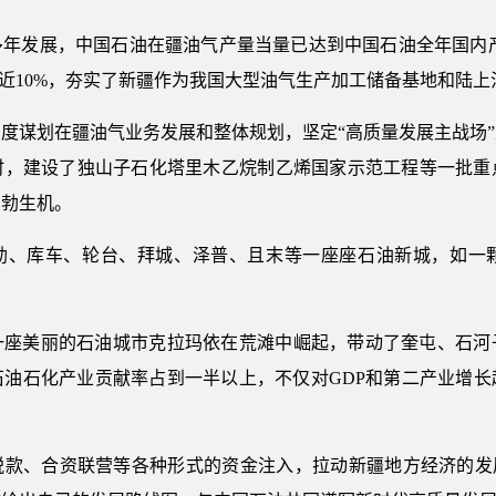
年发展，中国石油在疆油气产量当量已达到中国石油全年国内产
献率近10%，夯实了新疆作为我国大型油气生产加工储备基地和陆
度谋划在疆油气业务发展和整体规划，坚定“高质量发展主战场
时，建设了独山子石化塔里木乙烷制乙烯国家示范工程等一批重
勃勃生机。
库尔勒、库车、轮台、拜城、泽普、且末等一座座石油新城，如
一座美丽的石油城市克拉玛依在荒滩中崛起，带动了奎屯、石河
石油石化产业贡献率占到一半以上，不仅对GDP和第二产业增长
款、合资联营等各种形式的资金注入，拉动新疆地方经济的发展，