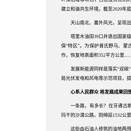
建立和谐共生环境。截至2020年
天山南北、塞外风光，呈现
塔里木油田39口井退出国家
保“特区”。为保护普氏野马、蒙
作，恢复地表面积352平方公里…
发展新能源同样是落实“双碳
局光伏发电和风电等示范项目，提
心系人民群众 将发展成果回
一条路，有多长？在牙通古斯
玛干的沙漠公路，则绵延1532公
这些由石油人修筑的油地两用