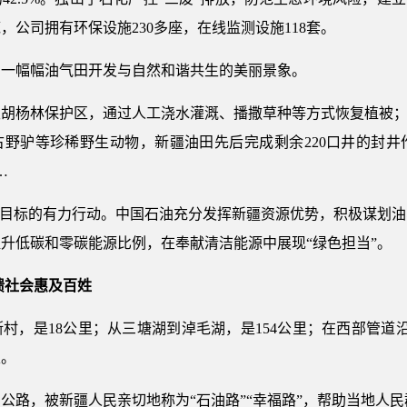
底，公司拥有环保设施230多座，在线监测设施118套。
出一幅幅油气田开发与自然和谐共生的美丽景象。
级胡杨林保护区，通过人工浇水灌溉、播撒草种等方式恢复植被；
古野驴等珍稀野生动物，新疆油田先后完成剩余220口井的封
…
”目标的有力行动。中国石油充分发挥新疆资源优势，积极谋划
升低碳和零碳能源比例，在奉献清洁能源中展现“绿色担当”。
馈社会惠及百姓
村，是18公里；从三塘湖到淖毛湖，是154公里；在西部管道沿
里。
公路，被新疆人民亲切地称为“石油路”“幸福路”，帮助当地人