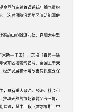
，提高西气东输管道系统年输气量约
表示，这对保障沿线地区清洁能源供
实施山岭隧道75处，穿越大中型
尔果斯—中卫）、东段（吉安—福
与现有区域输气管网、全国主干天
、经济发展和环境改善提供重要保
生，具有重大政治、经济、社会和
，推动天然气市场辐射至长三角、
期建设，其中西段（霍尔果斯—中