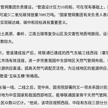
管网集团负责建设。“管道设计压力10兆帕，可在现有基础上
年可减少二氧化碳排放量7089万吨。”国家管网集团有关负责人
力实现碳达峰、碳中和目标具有重要意义。
黄土高原、秦岭、江南丘陵等复杂山区及灾害性地质地貌段，设计
系数较大。
示，管道建成投产后，将联通已建成的西气东输三线西段（霍
气市场有效连接，进一步完善我国中东部地区天然气管网布局，
资源供应渠道，提高天然气调配灵活性，为沿线地区的能源供应
管道“五纵五横”新格局。
气东输一线、二线之后，党中央、国务院部署的又一项关系国计民
源地为中亚国家和我国西部地区，能够联通国家骨干天然气管网
益民众数以亿计。”他说，该项目按照西段、中段和东段三部分分