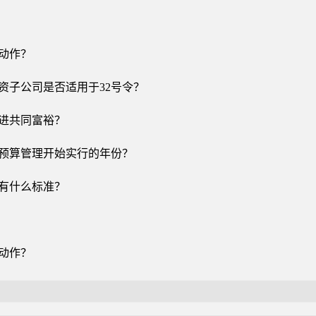
么动作？
资子公司是否适用于32号令？
促进共同富裕？
额预算管理开始实行的年份？
作有什么标准？
么动作？