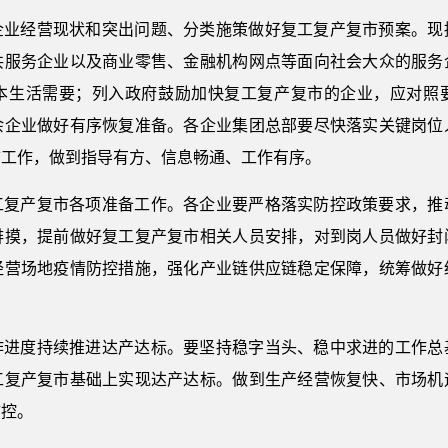
企业经营现状和突出问题、分类施策做好复工复产复市预案。现
共服务企业以及商业零售、金融机构网点等面向社会大众的服务
本生活需要；列入政府鼓励加快复工复产复市的企业，应对照
余企业做好有序恢复准备。各企业集团总部要尽快落实关键岗位
市工作，做到指导有方、信息畅通、工作有序。
工复产复市各项准备工作。各企业要严格落实防控政策要求，推
排摸，提前做好复工复产复市相关人员安排，对到岗人员做好封
经营场地疫情防控措施，强化产业链供应链稳定保障，统筹做好
作进度持续推进达产达标。要坚持稳字当头、稳中求进的工作总
工复产复市基础上实现达产达标。做到生产经营恢复快、市场机
防控。