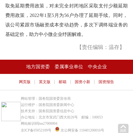
取免延期费用政策，对未完全封闭地区采取支付少额延期
费用政策，2022年1至5月为56户办理了延期手续。同时，
该公司紧跟市场融资成本变动趋势，多次下调终端业务的
基础定价，助力中小微企业纾困解难。
【责任编辑：温存】
地方国资委
委属事业单位
中央企业
|
|
|
|
网页版
英文版
邮箱
国资小新
国资报告
网站管理：国务院国资委宣传局
运行维护：国务院国资委新闻中心
技术支持：国务院国资委信息中心
办公地址：北京市宣武门西大街26号 邮编：100053
网站标识码bm27000004
京ICP备05052109号
京公网安备 110401200016号