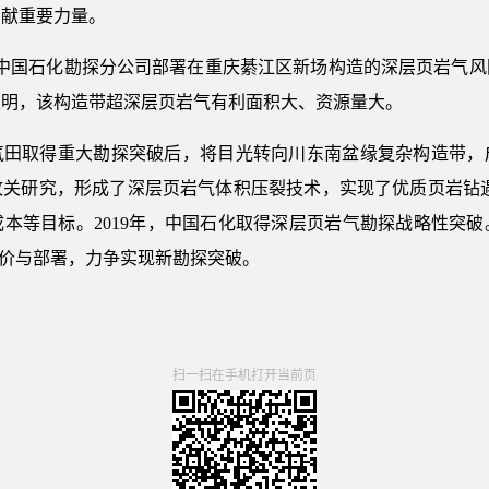
贡献重要力量。
，是中国石化勘探分公司部署在重庆綦江区新场构造的深层页岩气
表明，该构造带超深层页岩气有利面积大、资源量大。
岩气田取得重大勘探突破后，将目光转向川东南盆缘复杂构造带
关研究，形成了深层页岩气体积压裂技术，实现了优质页岩钻遇
本等目标。2019年，中国石化取得深层页岩气勘探战略性突
体评价与部署，力争实现新勘探突破。
扫一扫在手机打开当前页