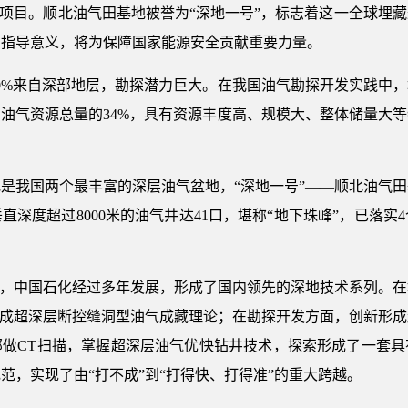
气项目。顺北油气田基地被誉为“深地一号”，标志着这一全球埋
的指导意义，将为保障国家能源安全贡献重要力量。
0%来自深部地层，勘探潜力巨大。在我国油气勘探开发实践中，埋
油气资源总量的34%，具有资源丰度高、规模大、整体储量大
是我国两个最丰富的深层油气盆地，“深地一号”——顺北油气
垂直深度超过8000米的油气井达41口，堪称“地下珠峰”，已落
气，中国石化经过多年发展，形成了国内领先的深地技术系列。在地
形成超深层断控缝洞型油气成藏理论；在勘探开发方面，创新形
做CT扫描，掌握超深层油气优快钻井技术，探索形成了一套具有
范，实现了由“打不成”到“打得快、打得准”的重大跨越。