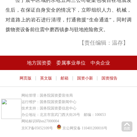
位于震中区域的水电五局三公司硬梁包项目在地震发
生后，在保证自身安全的情况下，立即组织人力、机械，
对道路上的岩石进行清理，打通救援“生命通道”，同时调
拨物资设备前往震中磨西镇参与驻地抢险救灾。
【责任编辑：温存】
地方国资委
委属事业单位
中央企业
|
|
|
|
网页版
英文版
邮箱
国资小新
国资报告
网站管理：国务院国资委宣传局
运行维护：国务院国资委新闻中心
技术支持：国务院国资委信息中心
办公地址：北京市宣武门西大街26号 邮编：100053
网站标识码bm27000004
京ICP备05052109号
京公网安备 110401200016号