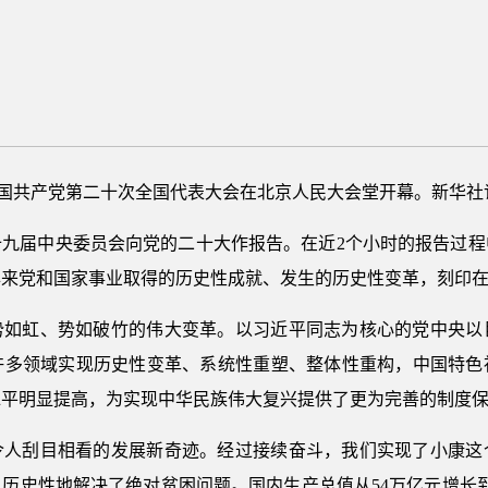
，中国共产党第二十次全国代表大会在北京人民大会堂开幕。新华社记
十九届中央委员会向党的二十大作报告。在近2个小时的报告过
年来党和国家事业取得的历史性成就、发生的历史性变革，刻印
气势如虹、势如破竹的伟大变革。以习近平同志为核心的党中央以
许多领域实现历史性变革、系统性重塑、整体性重构，中国特色
水平明显提高，为实现中华民族伟大复兴提供了更为完善的制度
了令人刮目相看的发展新奇迹。经过接续奋斗，我们实现了小康这
历史性地解决了绝对贫困问题。国内生产总值从54万亿元增长到