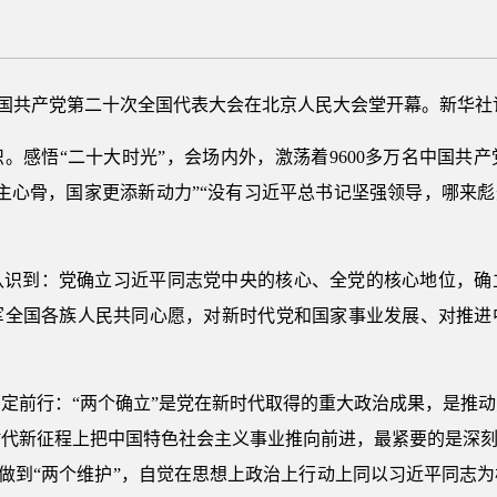
，中国共产党第二十次全国代表大会在北京人民大会堂开幕。新华社记
。感悟“二十大时光”，会场内外，激荡着9600多万名中国共产
主心骨，国家更添新动力”“没有习近平总书记坚强领导，哪来彪
认识到：党确立习近平同志党中央的核心、全党的核心地位，确
军全国各族人民共同心愿，对新时代党和国家事业发展、对推进
定前行：“两个确立”是党在新时代取得的重大政治成果，是推
代新征程上把中国特色社会主义事业推向前进，最紧要的是深刻
”、做到“两个维护”，自觉在思想上政治上行动上同以习近平同志