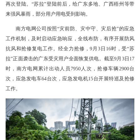
再次登陆。“苏拉”登陆前后，给广东多地、广西梧州等带
来强风暴雨，部分用户用电受到影响。
南方电网公司按照“灾前防、灾中守、灾后抢”的应急
工作机制，及时启动应急响应，全线布防，有序开展防风
抗风和抢修复电工作。经全力抢修，9月3日16时，受“苏
拉”正面袭击的广东受灾用户全面恢复供电。截至9月3日17
时，南方电网累计出动人员7950人次，抢修车辆2900台
次，应急发电车64台次，应急发电机15台开展特巡及抢修
工作。