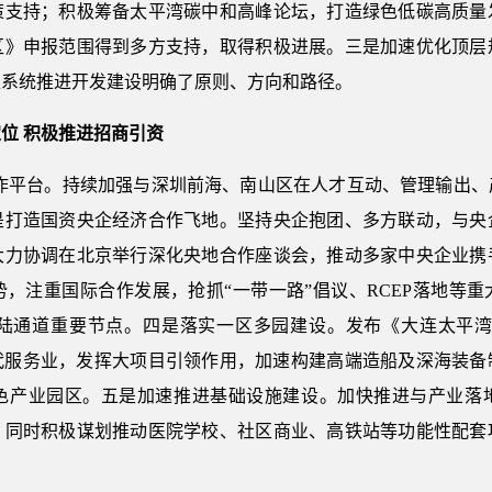
策支持；积极筹备太平湾碳中和高峰论坛，打造绿色低碳高质量
区》申报范围得到多方支持，取得积极进展。三是加速优化顶层
准系统推进开发建设明确了原则、方向和路径。
定位 积极推进招商引资
合作平台。持续加强与深圳前海、南山区在人才互动、管理输出、
是打造国资央企经济合作飞地。坚持央企抱团、多方联动，与央
大力协调在北京举行深化央地合作座谈会，推动多家中央企业携
，注重国际合作发展，抢抓“一带一路”倡议、RCEP落地等
陆通道重要节点。四是落实一区多园建设。发布《大连太平湾合作
现代服务业，发挥大项目引领作用，加速构建高端造船及深海装
色产业园区。五是加速推进基础设施建设。加快推进与产业落
，同时积极谋划推动医院学校、社区商业、高铁站等功能性配套