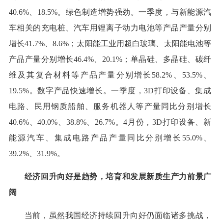
40.6%、18.5%。绿色制造增势强劲。一季度，与新能源汽
车相关的充电桩、汽车用锂离子动力电池等产品产量分别
增长41.7%、8.6%；太阳能工业用超白玻璃、太阳能电池等
产品产量分别增长46.4%、20.1%；单晶硅、多晶硅、碳纤
维及其复合材料等产品产量分别增长58.2%、53.5%、
19.5%。数字产品快速增长。一季度，3D打印设备、集成
电路、民用钢质船舶、服务机器人等产量同比分别增长
40.6%、40.0%、38.8%、26.7%。4月份，3D打印设备、新
能源汽车、集成电路产品产量同比分别增长55.0%、
39.2%、31.9%。
经济回升向好是趋势，培育和发展新质生产力前景广
阔
当前，虽然我国经济持续回升向好仍面临诸多挑战，