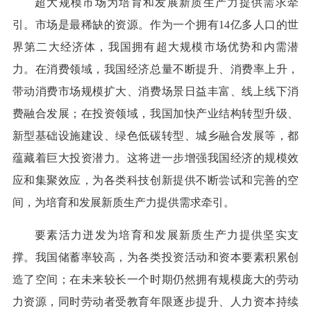
超大规模市场为培育和发展新质生产力提供需求牵
引。市场是最稀缺的资源。作为一个拥有14亿多人口的世
界第二大经济体，我国拥有超大规模市场优势和内需潜
力。在消费领域，我国经济总量不断提升、消费率上升，
带动消费市场规模扩大、消费场景日益丰富、线上线下消
费融合发展；在投资领域，我国加快产业结构转型升级、
新型基础设施建设、绿色低碳转型、城乡融合发展等，都
蕴藏着巨大投资潜力。这将进一步增强我国经济的规模效
应和集聚效应，为各类科技创新提供不断尝试和完善的空
间，为培育和发展新质生产力提供需求牵引。
要素活力迸发为培育和发展新质生产力提供坚实支
撑。我国储蓄率较高，为各类投资活动和资本要素积累创
造了空间；在未来较长一个时期仍然拥有规模庞大的劳动
力资源，同时劳动者受教育年限逐步提升、人力资本持续