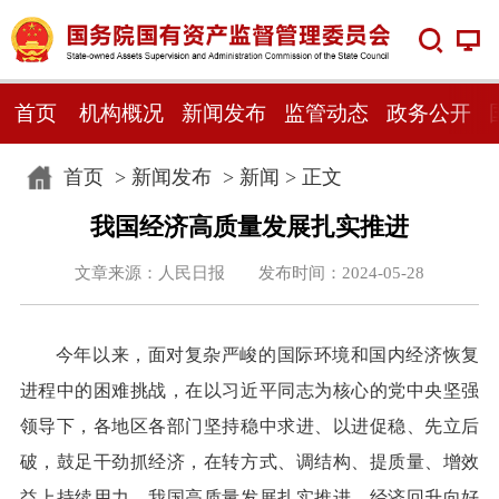
首页
机构概况
新闻发布
监管动态
政务公开
首页
>
新闻发布
>
新闻
> 正文
我国经济高质量发展扎实推进
文章来源：人民日报 发布时间：2024-05-28
今年以来，面对复杂严峻的国际环境和国内经济恢复
进程中的困难挑战，在以习近平同志为核心的党中央坚强
领导下，各地区各部门坚持稳中求进、以进促稳、先立后
破，鼓足干劲抓经济，在转方式、调结构、提质量、增效
益上持续用力，我国高质量发展扎实推进，经济回升向好