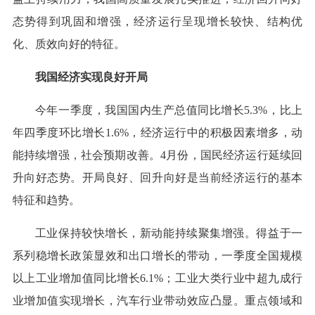
态势得到巩固和增强，经济运行呈现增长较快、结构优
化、质效向好的特征。
我国经济实现良好开局
今年一季度，我国国内生产总值同比增长5.3%，比上
年四季度环比增长1.6%，经济运行中的积极因素增多，动
能持续增强，社会预期改善。4月份，国民经济运行延续回
升向好态势。开局良好、回升向好是当前经济运行的基本
特征和趋势。
工业保持较快增长，新动能持续聚集增强。得益于一
系列稳增长政策显效和出口增长的带动，一季度全国规模
以上工业增加值同比增长6.1%；工业大类行业中超九成行
业增加值实现增长，汽车行业带动效应凸显。重点领域和