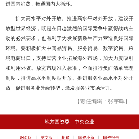
进国内消费，畅通国内大循环。
扩大高水平对外开放。推进高水平对外开放，建设开
放型世界经济，既是在日趋激烈的国际竞争中赢得战略主
动的必然要求，也有利于为发展新质生产力营造良好国际
环境。要积极扩大中间品贸易、服务贸易、数字贸易、跨
境电商出口，支持民营企业拓展海外市场，加大力度吸引
和利用外资。放宽市场准入标准，全面推行负面清单管理
制度，推进高水平制度型开放。推进服务业高水平对外开
放，促进服务业升级转型，激发服务业市场活力。
【责任编辑：张宇晖】
地方国资委
中央企业
|
|
|
|
网页版
英文版
邮箱
国资小新
国资报告