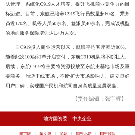
队管理、系统化C919人才培养、提升飞机商业竞争力的目
标迈进。目前，东航已培养C919飞行员数量超60名、乘务
员近170名、机务人员60余名、签派员40余名，完成该机型
的地面服务保障培训达1.4万人次。
自C919投入商业运营以来，航班平均客座率近80%。
随着此次100架订单开启交付，东航C919机队将不断壮大。
后续，东航C919将主要将资源投放至东航主基地市场及重
要商务、旅游干线市场，不断扩大市场影响力、建立良好
用户口碑，实现国产民机和航司自身高质量发展双赢。
【责任编辑：张宇晖】
地方国资委
中央企业
|
|
|
|
网页版
英文版
邮箱
国资小新
国资报告