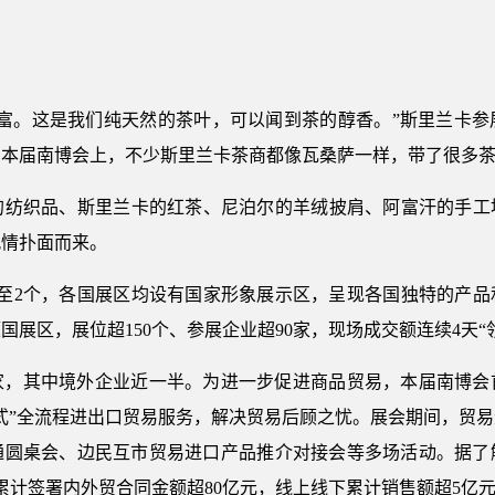
。这是我们纯天然的茶叶，可以闻到茶的醇香。”斯里兰卡参
。本届南博会上，不少斯里兰卡茶商都像瓦桑萨一样，带了很多
织品、斯里兰卡的红茶、尼泊尔的羊绒披肩、阿富汗的手工
风情扑面而来。
2个，各国展区均设有国家形象展示区，呈现各国独特的产品
展区，展位超150个、参展企业超90家，现场成交额连续4天“
家，其中境外企业近一半。为进一步促进商品贸易，本届南博会
式”全流程进出口贸易服务，解决贸易后顾之忧。展会期间，贸
通圆桌会、边民互市贸易进口产品推介对接会等多场活动。据了
，累计签署内外贸合同金额超80亿元，线上线下累计销售额超5亿