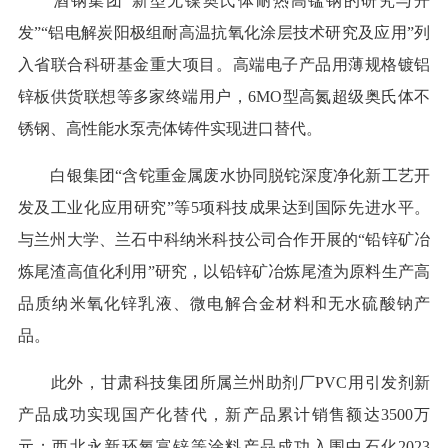
酒钢集团“新型无镍奥氏体耐热高锰钢的研究与开
发”“铝电解炭阳极组耐高温抗氧化涂层技术研究及应用”列
入省联合科研基金重大项目。高端电子产品用薄规格镀铝
锌板供货联想等多家终端用户，6MO型高氮超级奥氏体不
锈钢、高性能水泵壳体铸件实现进口替代。
白银集团“含铊重金属废水协同脱铊深度净化新工艺开
发及工业化应用研究”等5项科技成果达到国际先进水平。
与兰州大学、兰石中科纳米科技公司合作开展的“铅锌矿冶
炼尾渣高值化利用”研究，以铅锌矿冶炼尾渣为原料生产高
品质纳米氧化锌乳液、微电解合金材料和无水硫酸钠产
品。
此外，甘肃科技集团所属兰州助剂厂PVC用引发剂新
产品成功实现国产化替代，新产品累计销售额达3500万
元；西北永新环氧富锌等涂料产品成功入围中石化2023