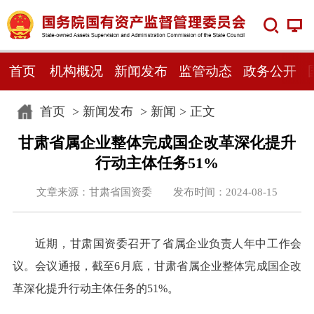
首页
机构概况
新闻发布
监管动态
政务公开
首页
>
新闻发布
>
新闻
> 正文
甘肃省属企业整体完成国企改革深化提升
行动主体任务51%
文章来源：甘肃省国资委 发布时间：2024-08-15
近期，甘肃国资委召开了省属企业负责人年中工作会
议。会议通报，截至6月底，甘肃省属企业整体完成国企改
革深化提升行动主体任务的51%。