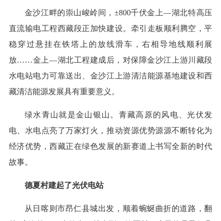
金沙江畔的崇山峻岭间，±800千伏金上—湖北特高压
直流输电工程西藏段正加快建设。牵引走板顺利腾空，平
稳穿过悬挂在铁塔上的放线滑车，右相导地线顺利展
放……金上—湖北工程建成后，对保障金沙江上游川藏段
水电站电力可靠送出、金沙江上游清洁能源基地建设和西
藏清洁能源发展具有重要意义。
绿水青山就是金山银山。青藏高原的风电、光伏发
电、水电点亮了万家灯火，推动资源优势源源不断转化为
经济优势，西藏正在绿色发展的新赛道上书写全新的时代
故事。
德夏村建起了光伏电站
从日喀则市昂仁县城出发，顺着蜿蜒曲折的道路，翻