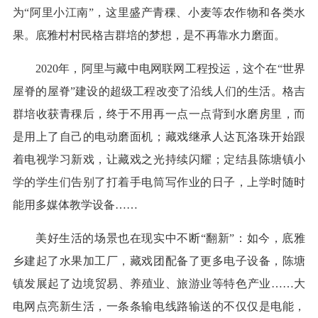
为“阿里小江南”，这里盛产青稞、小麦等农作物和各类水
果。底雅村村民格吉群培的梦想，是不再靠水力磨面。
2020年，阿里与藏中电网联网工程投运，这个在“世界
屋脊的屋脊”建设的超级工程改变了沿线人们的生活。格吉
群培收获青稞后，终于不用再一点一点背到水磨房里，而
是用上了自己的电动磨面机；藏戏继承人达瓦洛珠开始跟
着电视学习新戏，让藏戏之光持续闪耀；定结县陈塘镇小
学的学生们告别了打着手电筒写作业的日子，上学时随时
能用多媒体教学设备……
美好生活的场景也在现实中不断“翻新”：如今，底雅
乡建起了水果加工厂，藏戏团配备了更多电子设备，陈塘
镇发展起了边境贸易、养殖业、旅游业等特色产业……大
电网点亮新生活，一条条输电线路输送的不仅仅是电能，