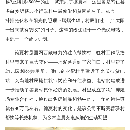
越3座海拔4500米的山，就来到了德夏村。这里曾是昂仁县
多白乡所辖18个行政村中最偏僻和贫困的村子。如今，一
排排光伏板在阳光的照耀下熠熠生辉，村民们过上了“太阳
一出来就有钱收”的日子。这样的改变源于一个光伏电站，
更源于一个帮扶机制。
德夏村是国网西藏电力的驻点帮扶村。驻村工作队给
村里带来了巨大变化——水泥路通到了家门口，村里建了
幼儿园和公共厕所。供电企业帮村里建设了光伏扶贫电
站，为当地村民提供就业岗位和分红收益。电站的建成进
一步推动了德夏村集体经济的发展。村里成立了牦牛养殖
场专业合作社，通过出售奶制品和牦牛肉，一年的销售额
就有40万元左右。德夏村的变化，是该公司不断完善驻村
帮扶等长效机制、为乡村发展充电赋能的生动写照。