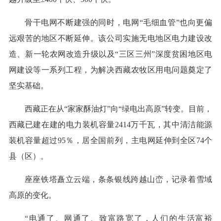
骨干电网不断建强的同时，电网“毛细血管”也向更偏
远艰苦的地区不断延伸。该公司实施无电地区电力建设改
造、新一轮农网改造升级以及“三区三州”深度贫困地区电
网建设等一系列工程，为解决西藏农牧区用电问题奠定了
坚实基础。
西藏正在从“家家酥油灯”向“绿电出高原”转变。目前，
西藏已建在建的电力装机容量2414万千瓦，其中清洁能源
装机容量超过95％，居全国前列，主电网延伸到全区74个
县（区）。
座座铁塔矗立云端，条条银线跨越山峦，记录着雪域
高原的变化。
“电通了、网通了、致富路宽了，人们的生活富裕