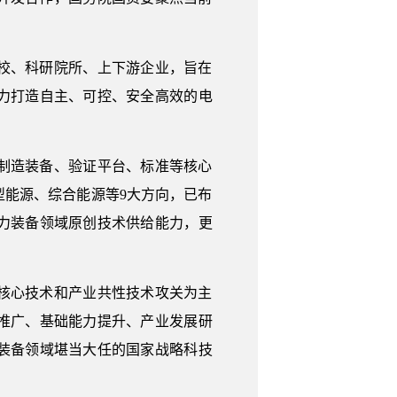
校、科研院所、上下游企业，旨在
力打造自主、可控、安全高效的电
制造装备、验证平台、标准等核心
能源、综合能源等9大方向，已布
力装备领域原创技术供给能力，更
核心技术和产业共性技术攻关为主
推广、基础能力提升、产业发展研
装备领域堪当大任的国家战略科技