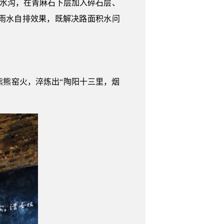
排水沟，在青麻石下层加入碎石层、
雨水自排效果，既解决路面积水问
熊窑火，淬炼出“陶阳十三里，烟