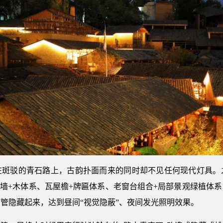
在斑驳的青石路上，古韵扑面而来的同时却不见任何现代灯具。
外墙+木体系、瓦屋檐+牌匾体系、老窗台组合+局部景观绿植体
管隐藏起来，达到昼间“视觉隐蔽”、夜间发光照明效果。