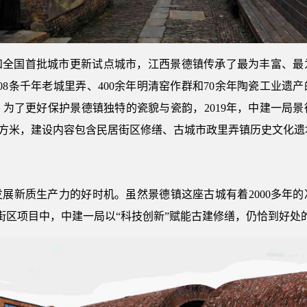
和全国首批城市更新试点城市，江西景德镇传承了最为丰富、最
08条千年老城里弄、400余年明清窑作群和70余年陶瓷工业遗
为了更好保护景德镇独特的瓷貌与瓷韵，2019年，中建一局
万平方米，建设内容包含民居街区修缮、古城市政里弄镇历史文化
展新质生产力的好时机。虽然景德镇这座古城有着2000多年的冶
史街区项目中，中建一局以“科技创新”赋能古建修缮，仍恰到好处