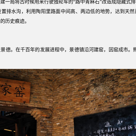
建一局将古时候用来行驶独轮车的“路中青麻石”改造成隐藏式
设置排水沟，利用陶阳里路面中间高、两边低的地势，达到天然
面的历史痕迹。
在景德。在千百年的发展进程中，景德镇沿河建窑，因窑成市。熊