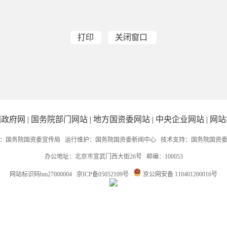
打印
关闭窗口