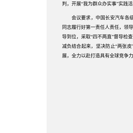
判，开展“我为群众办实事”实践
会议要求，中国长安汽车各
同志履行好第一责任人责任，领导
导到位，采取“四不两直”督导检
减负结合起来，坚决防止“两张
展，全力以赴打造具有全球竞争