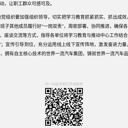
活动，让职工群众可感可及。
级党组织要加强组织领导，切实把学习教育抓紧抓实、抓出成效
班子其他成员履行好“一岗双责”，周密部署、协同推进，确保
查、座谈交流等方式，指导各单位将学习教育与推动中心工作结
皮”；宣传引导到位，充分运用线上线下宣传阵地，激发奋进力量
力、拥有自主核心技术的世界一流汽车集团，铸就世界一流汽车
扫一扫在手机打开当前页