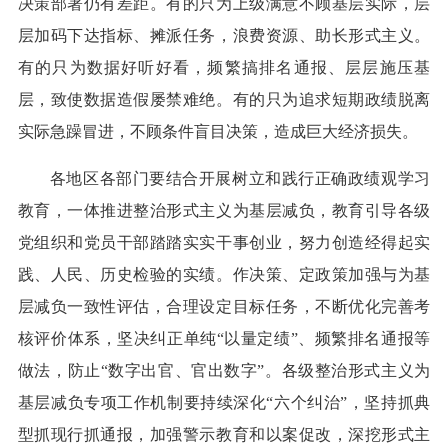
决策部署仍有差距。有的只为上级满意不顾基层实际，层
层加码下达指标、摊派任务，浪费资源、助长形式主义。
有的只为数据好听好看，频繁搞排名通报、层层施压基
层，致使数据造假屡禁难绝。有的只为追求短期政绩脱离
实际急躁冒进，不顾条件盲目决策，造成巨大经济损失。
各地区各部门要结合开展树立和践行正确政绩观学习
教育，一体推进整治形式主义为基层减负，教育引导各级
党组织和党员干部踏踏实实干事创业，努力创造经得起实
践、人民、历史检验的实绩。作决策、定政策加强与为基
层减负一致性评估，合理设定目标任务，不断优化完善考
核评价体系，坚决纠正单纯“以量定绩”、频繁排名通报等
做法，防止“数字出官、官出数字”。各级整治形式主义为
基层减负专项工作机制要持续深化“六个纠治”，坚持抓典
型抓现行抓通报，加强警示教育和以案促改，深挖形式主