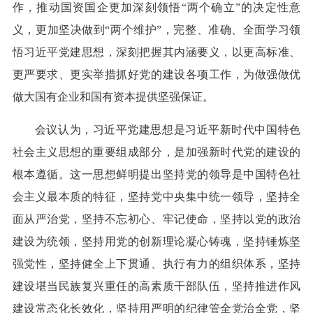
作，推动国资国企更加深刻领悟“两个确立”的决定性意
义，更加坚决做到“两个维护”，完整、准确、全面学习领
悟习近平党建思想，深刻把握其内涵要义，以更高标准、
更严要求、更实举措抓好党的建设各项工作，为做强做优
做大国有企业和国有资本提供坚强保证。
会议认为，习近平党建思想是习近平新时代中国特色
社会主义思想的重要组成部分，是加强新时代党的建设的
根本遵循。这一思想鲜明提出坚持党的领导是中国特色社
会主义最本质的特征，坚持党中央集中统一领导，坚持全
面从严治党，坚持不忘初心、牢记使命，坚持以党的政治
建设为统领，坚持用党的创新理论凝心铸魂，坚持锤炼坚
强党性，坚持健全上下贯通、执行有力的组织体系，坚持
建设堪当民族复兴重任的高素质干部队伍，坚持推进作风
建设常态化长效化，坚持用严明的纪律管全党治全党，坚