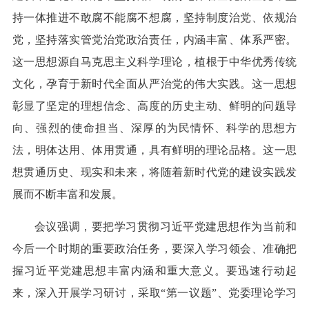
持一体推进不敢腐不能腐不想腐，坚持制度治党、依规治
党，坚持落实管党治党政治责任，内涵丰富、体系严密。
这一思想源自马克思主义科学理论，植根于中华优秀传统
文化，孕育于新时代全面从严治党的伟大实践。这一思想
彰显了坚定的理想信念、高度的历史主动、鲜明的问题导
向、强烈的使命担当、深厚的为民情怀、科学的思想方
法，明体达用、体用贯通，具有鲜明的理论品格。这一思
想贯通历史、现实和未来，将随着新时代党的建设实践发
展而不断丰富和发展。
会议强调，要把学习贯彻习近平党建思想作为当前和
今后一个时期的重要政治任务，要深入学习领会、准确把
握习近平党建思想丰富内涵和重大意义。要迅速行动起
来，深入开展学习研讨，采取“第一议题”、党委理论学习