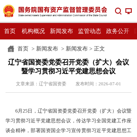
首页
机构概况
新闻发布
监管动态
政务公开
首页
>
新闻发布
>
新闻发布
> 正文
辽宁省国资委党委召开党委（扩大）会议
暨学习贯彻习近平党建思想会议
文章来源：辽宁省国资委 发布时间：2026-07-01
6月25日，辽宁省国资委党委召开党委（扩大）会议暨
学习贯彻习近平党建思想会议，传达学习全国党建工作座
谈会精神，部署国资国企学习宣传贯彻习近平党建思想工