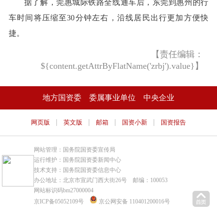
据了解，莞惠城际铁路全线通车后，东莞到惠州的行
车时间将压缩至30分钟左右，沿线居民出行更加方便快
捷。
【责任编辑：
${content.getAttrByFlatName('zrbj').value}】
地方国资委
委属事业单位
中央企业
|
|
|
|
网页版
英文版
邮箱
国资小新
国资报告
网站管理：国务院国资委宣传局
运行维护：国务院国资委新闻中心
技术支持：国务院国资委信息中心
办公地址：北京市宣武门西大街26号 邮编：100053
网站标识码bm27000004
京ICP备05052109号
京公网安备 110401200016号