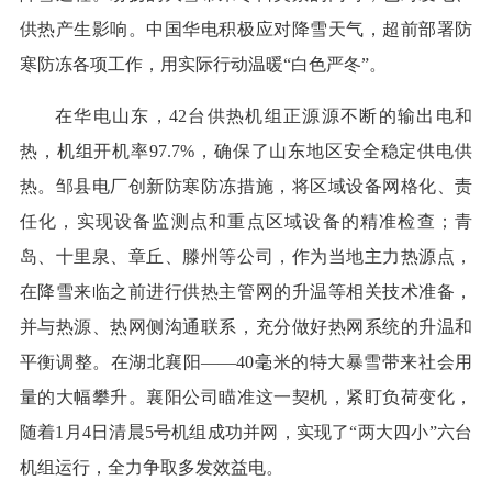
供热产生影响。中国华电积极应对降雪天气，超前部署防
寒防冻各项工作，用实际行动温暖“白色严冬”。
在华电山东，42台供热机组正源源不断的输出电和
热，机组开机率97.7%，确保了山东地区安全稳定供电供
热。邹县电厂创新防寒防冻措施，将区域设备网格化、责
任化，实现设备监测点和重点区域设备的精准检查；青
岛、十里泉、章丘、滕州等公司，作为当地主力热源点，
在降雪来临之前进行供热主管网的升温等相关技术准备，
并与热源、热网侧沟通联系，充分做好热网系统的升温和
平衡调整。在湖北襄阳——40毫米的特大暴雪带来社会用
量的大幅攀升。襄阳公司瞄准这一契机，紧盯负荷变化，
随着1月4日清晨5号机组成功并网，实现了“两大四小”六台
机组运行，全力争取多发效益电。