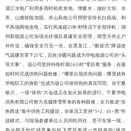
溪江水电厂利用多雨时机抢发电、增蓄水，做好大坝、水
库、山塘除险加固。舟山风电公司周密安排长白风场、和
平风场两地发电，实行风速超25米/秒情况下全部停机；湖
州新能源公司加强光伏项目基建安全管理，雨雪天停止户
外作业，确保安全万无一失。在黑龙江，“断崖式”降温使
气温骤至零下25℃，百姓冷暖问题成为华电能源公司的“头
等大事”， 该公司坚持特殊时期24小时“零距离”服务，在最
短时间完成供热问题抢修，“哪里出现供热问题，哪里就有
华电职工的身影”也成为该公司保供热的真实写照。在宁夏
银川，一场“保热”大会战正在如火如荼的进行。宁夏华电
供热有限公司努力克服降雪带来的各种困难，全力推进“东
热西送”集中供热工程建设，全体员工坚持“5+2、白+黑”作
战模式，与现场参建单位人员同吃同住，坚守在第一线，
热火朝天的忙碌景象与纷飞雪花形成一道特有的“保供