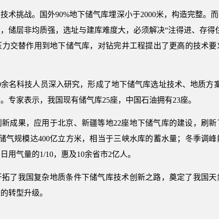
技术挑战。国外90%地下储气库埋深小于2000米，构造完整。
0米，储层非均质强，选址与建库难度大，必须解决“注得进、存得
压力交替作用到地下储气库，对钻完井工程提出了更高的技术要
。
2000余名科技人员深入研究，形成了地下储气库选址技术、地质
。专家表示，我国现有储气库25座，中国石油拥有23座。
创新成果，应用于北京、新疆等地22座地下储气库的建设，刷新
储气规模达400亿立方米，相当于三峡水库的蓄水量；冬季调
日用气量的1/10，惠及10余省市2亿人。
开拓了我国复杂地质条件下储气库技术创新之路，奠定了我国天
峰的转型升级。