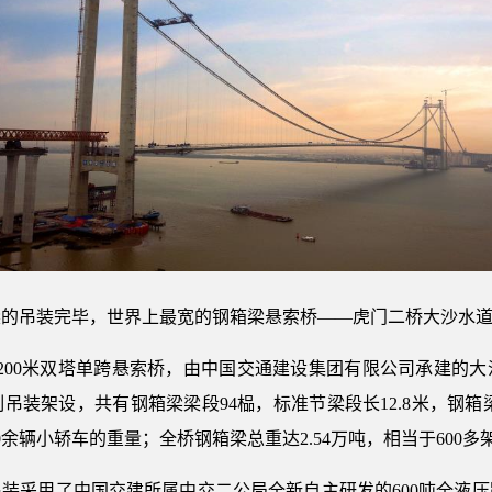
梁的吊装完毕，世界上最宽的钢箱梁悬索桥——虎门二桥大沙水
200米双塔单跨悬索桥，由中国交通建设集团有限公司承建的
装架设，共有钢箱梁梁段94榀，标准节梁段长12.8米，钢箱梁
0余辆小轿车的重量；全桥钢箱梁总重达2.54万吨，相当于600多
装采用了中国交建所属中交二公局全新自主研发的600吨全液