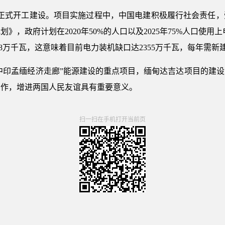
达项目正式开工建设。项目实施过程中，中国电建积极履行社会责任
，政府计划在2020年50%的人口以及2025年75%人口使用上
78万千瓦，这意味着目前电力装机缺口达2355万千瓦，每年需新
“中印孟缅经济走廊”能源建设的重点项目，缅甸达吉达项目的建
合作，增进两国人民友谊具有重要意义。
扫一扫在手机打开当前页