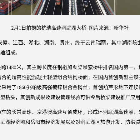
2月1日拍摄的杭瑞高速洞庭湖大桥 图片来源：新华社
安徽、江西、湖北、湖南、贵州，终于云南瑞丽，其中湖南段
高速组成。
、主跨1480米，其主跨长度在钢桁加劲梁悬索桥中排名国内第一
结合的超高性能混凝土轻型组合结构桥面；在国内首创新型主缆
采用了1860兆帕级高强镀锌铝合金钢丝；首创葫芦形地下连
新型钻头，其创新成果及建设管理经验可供今后桥梁建设推广应
通车的长常高速、京港澳高速互通成环，形成环洞庭湖高速圈，
洞庭湖经济圈和岳阳市经济发展以及对洞庭湖区旅游开发、防洪