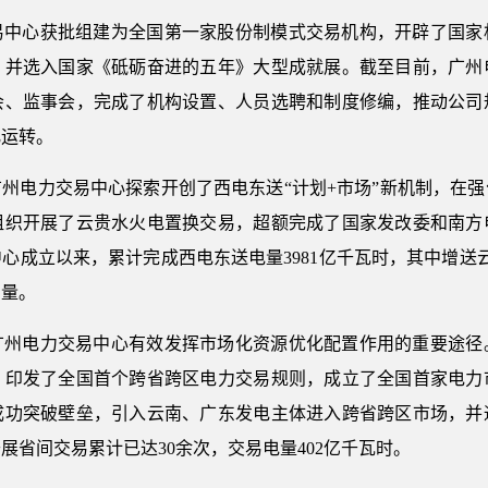
力交易中心获批组建为全国第一家股份制模式交易机构，开辟了国
，并选入国家《砥砺奋进的五年》大型成就展。截至目前，广州
会、监事会，完成了机构设置、人员选聘和制度修编，推动公司
化运转。
州电力交易中心探索开创了西电东送“计划+市场”新机制，在
组织开展了云贵水火电置换交易，超额完成了国家发改委和南方
心成立以来，累计完成西电东送电量3981亿千瓦时，其中增送云
力量。
广州电力交易中心有效发挥市场化资源优化配置作用的重要途径
，印发了全国首个跨省跨区电力交易规则，成立了全国首家电力
成功突破壁垒，引入云南、广东发电主体进入跨省跨区市场，并
展省间交易累计已达30余次，交易电量402亿千瓦时。