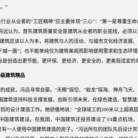
。”
行业从业者的“工匠精神”应主要体现“三心”：“第一是尊重生
”冯远认为，首先建筑质量安全是建筑从业者的职业底线，必须以
，建筑应该以人为本，将建筑与人的活动、与城市文化经济发展
千城一面”；也不能单纯仅为建筑美观而影响使用需求和生态环
标是创造出更节能、更环保、更经济、更安全的，更美观适宜的
界级建筑精品
的成就，冯远非常自豪。“天眼”探空、“蛟龙”探海、神舟飞天
中国建筑坚持科技支撑发展、创新引领未来，在绿色建造、智慧建
目的设计建造工作。她骄傲地说：”全球竣工的200米以上超高层
由中国建筑建设。在我国，中国建筑还投资建设了3/4重点机场、3
人中就有一人使用中国建筑建造的房子。“冯远所在的团队先后设计