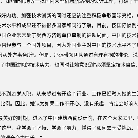
场、郑州新机场等一批国内大型机场航站楼的设计工作，打破了
练好内功、加强技术创新的同时还应该注重积极争取国际亮相，
技术水平和成果还不被很多国家和同行了解，目前，按国际惯例
中国企业常常处于受西方咨询单位牵制的被动局面。中国的技术
她曾经参与一个国外项目，因为外国业主对中国的技术水平不了
服从外方事务所“。但是，冯远带领团队通过有理有据的推论、
了中国建筑的技术实力，也同时让她意识到”必须坚定技术自信
己不到21岁入职，从未想过离开这个行业。工作已经融入她的生
大比例。因此，她认为如果工作不开心、没有乐趣，肯定会影响
生最美好的时期，进入了中国建筑西南设计院，在这个大家庭里，
在这里，我学会了坚持、学会了努力，懂得了如何去享受挑战、
的艰辛变为快乐。”