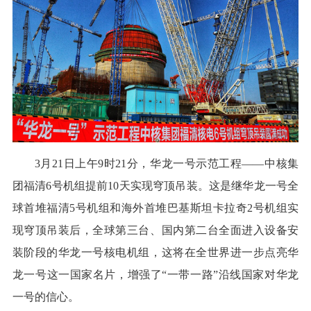
3月21日上午9时21分，华龙一号示范工程——中核集
团福清6号机组提前10天实现穹顶吊装。这是继华龙一号全
球首堆福清5号机组和海外首堆巴基斯坦卡拉奇2号机组实
现穹顶吊装后，全球第三台、国内第二台全面进入设备安
装阶段的华龙一号核电机组，这将在全世界进一步点亮华
龙一号这一国家名片，增强了“一带一路”沿线国家对华龙
一号的信心。