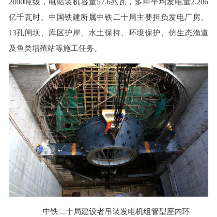
2000吨级，电站装机容量57.6兆瓦，多年平均发电量2.206
亿千瓦时。中国铁建所属中铁二十局主要担负发电厂房、
13孔闸坝、库区护岸、水土保持、环境保护、仿生态渔道
及鱼类增殖站等施工任务。
中铁二十局建设者吊装发电机组管型座内环