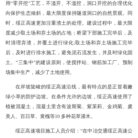
用“零开挖”工艺，不滥开、不滥挖，洞口开挖的合理优化
向保护生态倾斜，最大限度保持隧道洞口的自然景观。同
时，绥正高速更加注重渣土的处理。建设过程中，最大限
度减少取土场和弃土场的占地；桥梁下部施工完毕后，及
时清理弃渣，并覆土进行绿化;取土场和弃土场施工完毕
后，及时进行排水施工，避免泥石流发生，并及时绿化固
土。“三集中”的建设原则，使搅拌站、钢筋加工厂、预制
场集中生产，减少了土地使用。
在岸坡陡峻的绥正高速沿线，最有特点的是正冒着嫩
绿小草的防护边坡。在条件允许的边坡，绥正高速使用了
植被混凝土，混凝土里含有波斯菊、紫茉莉、金鸡菊、虞
美人、百日草、黄槐等10 多种花草灌木。
绥正高速项目施工人员介绍：“在中冶交通绥正高速公