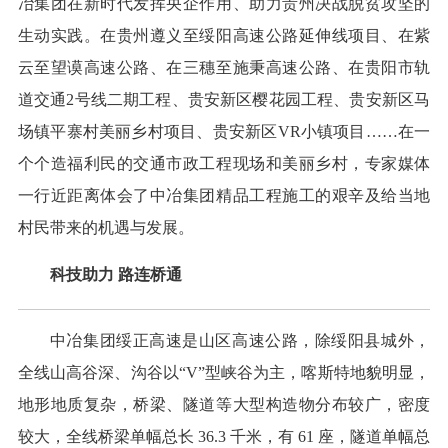
冶集团在新时代发挥央企作用、助力贵州决战脱贫攻坚的
生动实践。在贵州遵义至绥阳高速公路延伸线项目、在紫
云至望谟高速公路、在三穗至施秉高速公路、在贵阳市轨
道交通2号线二期工程、贵安新区樱花园工程、贵安新区马
场镇平寨村美丽乡村项目、贵安新区VR小镇项目……在一
个个造福利民的交通市政工程现场和美丽乡村，专家媒体
一行近距离体会了中冶集团精品工程施工的艰辛及给当地
村民带来的机遇与发展。
科技助力 路连桥通
中冶集团绥正高速是山区高速公路，除绥阳县城外，
全线山高谷深、沟谷以“V”型峡谷为主，喀斯特地貌明显，
地形地质复杂，桥梁、隧道等大型构造物分布较广，密度
较大，全线桥梁单幅总长 36.3 千米，有 61 座，隧道单幅总