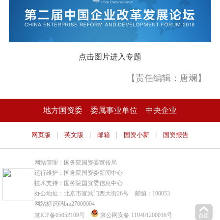
点击图片进入专题
【责任编辑：唐斓】
地方国资委
委属事业单位
中央企业
|
|
|
|
网页版
英文版
邮箱
国资小新
国资报告
网站管理：国务院国资委宣传局
运行维护：国务院国资委新闻中心
技术支持：国务院国资委信息中心
办公地址：北京市宣武门西大街26号 邮编：100053
网站标识码bm27000004
京ICP备05052109号
京公网安备 110401200016号